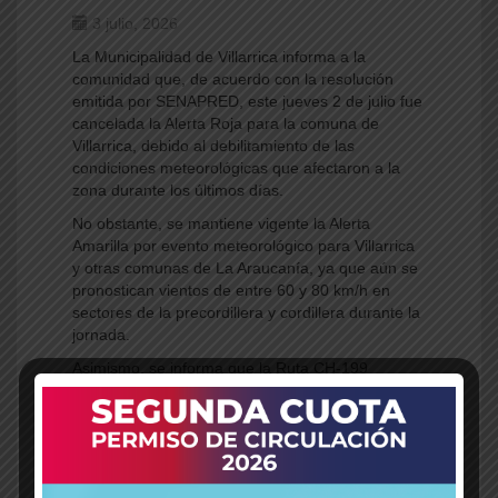
3 julio, 2026
La Municipalidad de Villarrica informa a la
comunidad que, de acuerdo con la resolución
emitida por SENAPRED, este jueves 2 de julio fue
cancelada la Alerta Roja para la comuna de
Villarrica, debido al debilitamiento de las
condiciones meteorológicas que afectaron a la
zona durante los últimos días.
No obstante, se mantiene vigente la Alerta
Amarilla por evento meteorológico para Villarrica
y otras comunas de La Araucanía, ya que aún se
pronostican vientos de entre 60 y 80 km/h en
sectores de la precordillera y cordillera durante la
jornada.
Asimismo, se informa que la Ruta CH-199
Villarrica–Pucón se encuentra habilitada para
todo tipo de vehículos, con tránsito regulado por
Carabineros, mientras que el camino Segunda
Faja permanece habilitado solo para residentes.
La Municipalidad de Villarrica continuará