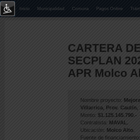
Inicio
Municipalidad
Comuna
Pagos Online
Trámi
CARTERA D
SECPLAN 202
APR Molco Al
Nombre proyecto:
Mejor
Villarrica, Prov. Cautín
Monto:
$1.125.145.790.-
Contratista:
MAVAL.
Ubicación:
Molco Alto.
Fuente de financiamiento