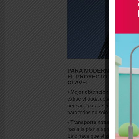
PARA MODERNIZAR Y MEJ
EL PROYECTO CONTEMPL
CLAVE:
• Mejor obtención del agua (Ca
extrae el agua desde su fuente na
pensada para asegurar un cauda
para todos no solo hoy, sino pro
• Transporte natural y eficient
hasta la planta aprovechando la 
Esto hace que el sistema sea más