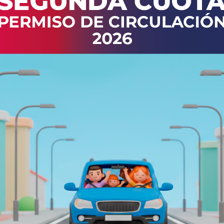
ORAR EL SISTEMA EN MOLCO ALTO,
A LOS SIGUIENTES TRABAJOS
ptación):
Se optimizará la forma en que se
tural en la superficie. Esta mejora está
l abundante, garantizando que el agua alcance
yectándonos hacia el futuro (hasta el año 2040).
e (Aducción):
El agua viajará desde la captación
pendiente natural del terreno (por gravedad).
 seguro y eficiente.