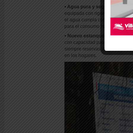
• Agua pura y segura:
Se habil
equipada con rigurosos sistemas 
el agua cumpla con todos los e
para el consumo humano.
• Nuevo estanque de reserva:
con capacidad para almacenar 75 
siempre reservas disponibles par
en los hogares.