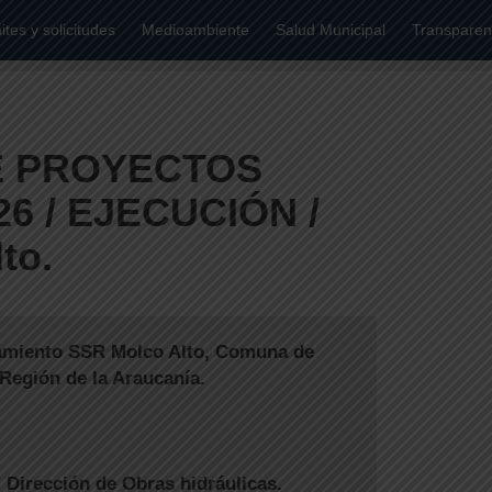
tes y solicitudes
Medioambiente
Salud Municipal
Transparen
E PROYECTOS
6 / EJECUCIÓN /
to.
amiento SSR Molco Alto, Comuna de
, Región de la Araucanía.
:
Dirección de Obras hidráulicas.