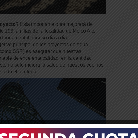
royecto?
Esta importante obra mejorará de
de 193 familias de la localidad de Molco Alto,
 fundamental para su día a día.
jetivo principal de los proyectos de Agua
 como SSR) es asegurar que nuestras
table de excelente calidad, en la cantidad
Esto no solo mejora la salud de nuestros vecinos,
todo el territorio.