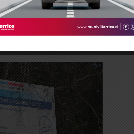
itará una moderna planta de tratamiento
de filtración y desinfección. Esto garantiza que
stándares de salud y sea completamente segura
se construirá un gran estanque de regulación
mil litros de agua (75 m3). Esto permitirá tener
a mantener la presión y continuidad del servicio