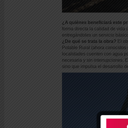
¿A quiénes beneficiará este p
forma directa la calidad de vida 
entregándoles un servicio básico
¿De qué se trata la obra?
El ob
Potable Rural (ahora conocidos
localidades cuenten con agua po
necesaria y sin interrupciones. 
sino que impulsa el desarrollo de 