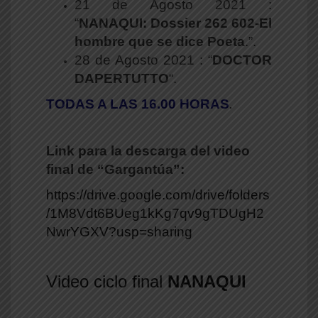
21 de Agosto 2021 :
“
NANAQUI: Dossier 262 602-El
hombre que se dice Poeta
.”.
28 de Agosto 2021 : “
DOCTOR
DAPERTUTTO
“.
TODAS A LAS 16.00 HORAS
.
Link para la descarga del video
final de “Gargantúa”:
https://drive.google.com/drive/folders
/1M8Vdt6BUeg1kKg7qv9gTDUgH2
NwrYGXV?usp=sharing
Video ciclo final
NANAQUI