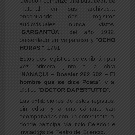
Celedón comenzó una búsqueda de
material en sus archivos…
encontrando dos registros
audiovisuales nunca vistos,
“
GARGANTÚA
“, del año 1988,
presentado en Valparaíso y “
OCHO
HORAS
“, 1991.
Estos dos registros se exhibirán por
vez primera, junto a la obra
“
NANAQUI – Dossier 262 602 – El
hombre que se dice Poeta
”, y al
díptico “
DOCTOR DAPERTUTTO
”.
Las exhibiciones de estos registros,
sin editar y a una cámara, van
acompañadas con un conversatorio,
donde participa Mauricio Celedón e
invitad@s del Teatro del Silencio.