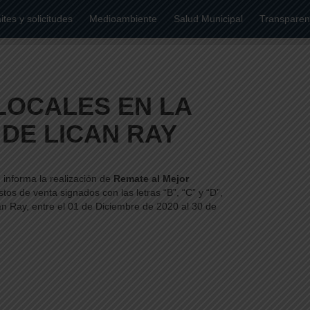
tes y solicitudes
Medioambiente
Salud Municipal
Transparen
LOCALES EN LA
DE LICAN RAY
, informa la realización de
Remate al Mejor
tos de venta signados con las letras “B”, “C” y “D”,
n Ray, entre el 01 de Diciembre de 2020 al 30 de