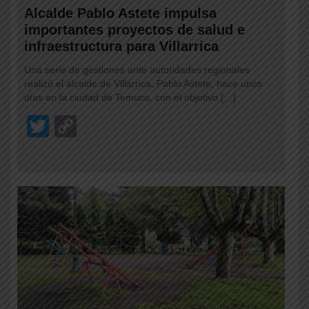
Alcalde Pablo Astete impulsa
importantes proyectos de salud e
infraestructura para Villarrica
Una serie de gestiones ante autoridades regionales
realizó el alcalde de Villarrica, Pablo Astete, hace unos
días en la ciudad de Temuco, con el objetivo […]
T
C
wi
o
tt
p
er
y
Li
n
k