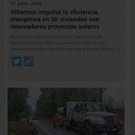
13 julio, 2026
Villarrica impulsa la eficiencia
energética en 60 viviendas con
innovadores proyectos solares
En el marco del programa DS 27 Capítulo IV, la
Municipalidad de Villarrica anunció el inicio de un
ambicioso proyecto de eficiencia energética e hídrica […]
T
C
wi
o
tt
p
er
y
Li
n
k