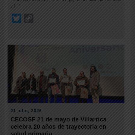
y […]
T
C
wi
o
tt
p
er
y
Li
n
k
21 julio, 2026
CECOSF 21 de mayo de Villarrica
celebra 20 años de trayectoria en
salud primaria