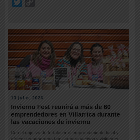
T
C
wi
o
tt
p
er
y
Li
n
k
13 julio, 2026
Invierno Fest reunirá a más de 60
emprendedores en Villarrica durante
las vacaciones de invierno
Con el objetivo de fortalecer el emprendimiento local y
ofrecer un panorama familiar para vecinos y visitantes,