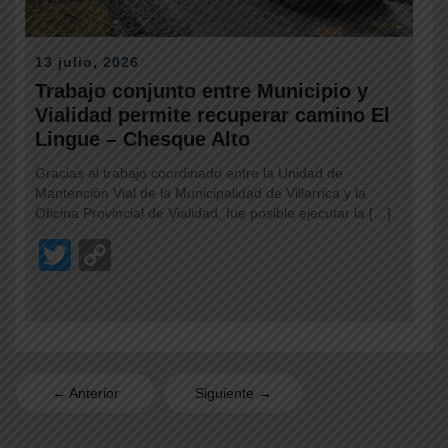
13 julio, 2026
Trabajo conjunto entre Municipio y
Vialidad permite recuperar camino El
Lingue – Chesque Alto
Gracias al trabajo coordinado entre la Unidad de
Mantención Vial de la Municipalidad de Villarrica y la
Oficina Provincial de Vialidad, fue posible ejecutar la […]
T
C
wi
o
tt
p
er
y
Li
←
Anterior
Siguiente
→
n
k