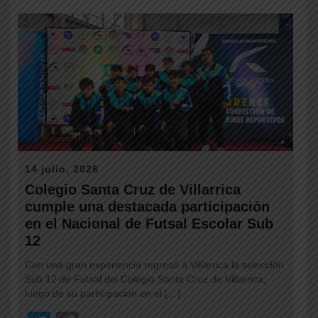
er
y
Li
n
k
14 julio, 2026
Colegio Santa Cruz de Villarrica
cumple una destacada participación
en el Nacional de Futsal Escolar Sub
12
Con una gran experiencia regresó a Villarrica la selección
Sub 12 de Futsal del Colegio Santa Cruz de Villarrica,
luego de su participación en el […]