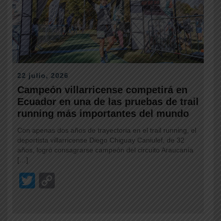
22 julio, 2026
Campeón villarricense competirá en
Ecuador en una de las pruebas de trail
running más importantes del mundo
Con apenas dos años de trayectoria en el trail running, el
deportista villarricense Diego Chiguay Caniulef, de 32
años, logró consagrarse campeón del circuito Araucanía
[…]
T
C
wi
o
tt
p