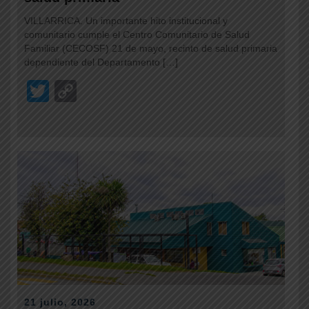
VILLARRICA. Un importante hito institucional y
comunitario cumple el Centro Comunitario de Salud
Familiar (CECOSF) 21 de mayo, recinto de salud primaria
dependiente del Departamento […]
T
C
wi
o
tt
p
er
y
Li
n
k
21 julio, 2026