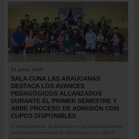
er
y
Li
n
k
21 julio, 2026
SALA CUNA LAS ARAUCANAS
DESTACA LOS AVANCES
PEDAGÓGICOS ALCANZADOS
DURANTE EL PRIMER SEMESTRE Y
ABRE PROCESO DE ADMISIÓN CON
CUPOS DISPONIBLES
El establecimiento de educación inicial del Departamento
de Educación Municipal de Villarrica puso en valor el
trabajo colaborativo entre el equipo educativo, las familias