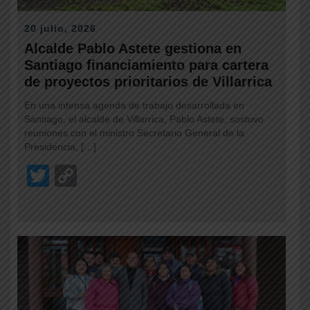
20 julio, 2026
Alcalde Pablo Astete gestiona en
Santiago financiamiento para cartera
de proyectos prioritarios de Villarrica
En una intensa agenda de trabajo desarrollada en
Santiago, el alcalde de Villarrica, Pablo Astete, sostuvo
reuniones con el ministro Secretario General de la
Presidencia, […]
T
C
wi
o
tt
p
er
y
Li
n
k