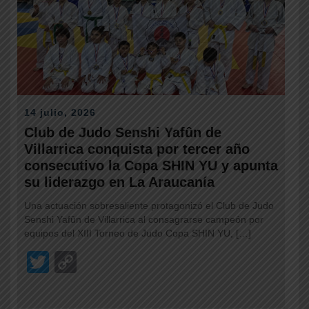
n
k
14 julio, 2026
Club de Judo Senshi Yafûn de
Villarrica conquista por tercer año
consecutivo la Copa SHIN YU y apunta
su liderazgo en La Araucanía
Una actuación sobresaliente protagonizó el Club de Judo
Senshi Yafûn de Villarrica al consagrarse campeón por
equipos del XIII Torneo de Judo Copa SHIN YU, […]
T
C
wi
o
tt
p