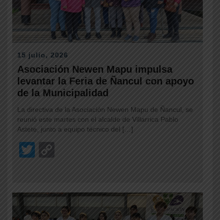
15 julio, 2026
Asociación Newen Mapu impulsa
levantar la Feria de Ñancul con apoyo
de la Municipalidad
La directiva de la Asociación Newen Mapu de Ñancul, se
reunió este martes con el alcalde de Villarrica Pablo
Astete, junto a equipo técnico del […]
T
C
wi
o
tt
p
er
y
Li